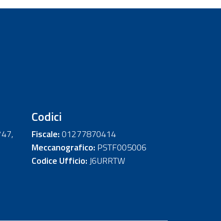
Codici
°47,
Fiscale:
01277870414
Meccanografico:
PSTF005006
Codice Ufficio:
J6URRTW