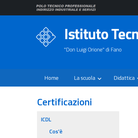
Istituto Tec
"Don Luigi Orione" di Fano
Home
La scuola
Didattica
Certificazioni
ICDL
Cos'è