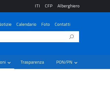
ITI
CFP
Alberghiero
otizie
Calendario
Foto
Contatti
ioni
Trasparenza
PON/PN